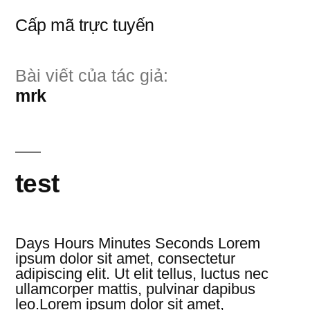
Chuyển
đến
Cấp mã trực tuyến
phần
nội
dung
Bài viết của tác giả:
mrk
test
Days Hours Minutes Seconds Lorem
ipsum dolor sit amet, consectetur
adipiscing elit. Ut elit tellus, luctus nec
ullamcorper mattis, pulvinar dapibus
leo.Lorem ipsum dolor sit amet,