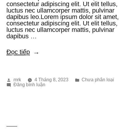
consectetur adipiscing elit. Ut elit tellus,
luctus nec ullamcorper mattis, pulvinar
dapibus leo.Lorem ipsum dolor sit amet,
consectetur adipiscing elit. Ut elit tellus,
luctus nec ullamcorper mattis, pulvinar
dapibus …
“test”
Đọc tiếp
Đăng
Đăng
mrk
4 Tháng 8, 2023
Chưa phân loại
bởi
trong
trong
Đăng bình luận
test