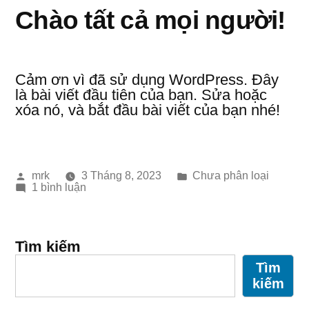
Chào tất cả mọi người!
Cảm ơn vì đã sử dụng WordPress. Đây
là bài viết đầu tiên của bạn. Sửa hoặc
xóa nó, và bắt đầu bài viết của bạn nhé!
Đăng
Đăng
mrk
3 Tháng 8, 2023
Chưa phân loại
bởi
trong
ở
1 bình luận
Chào
tất
cả
mọi
người!
Tìm kiếm
Tìm
kiếm