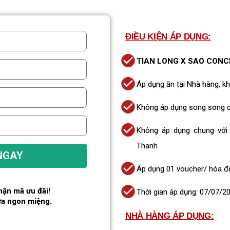
ĐIỀU KIỆN ÁP DỤNG:
TIAN LONG X SAO CONCE
Áp dụng ăn tại Nhà hàng, k
Không áp dụng song song 
Không áp dụng chung vớ
Thanh
NGAY
Áp dụng 01 voucher/ hóa đ
ận mã ưu đãi!
Thời gian áp dụng: 07/07/2
ữa ngon miệng.
NHÀ HÀNG ÁP DỤNG: