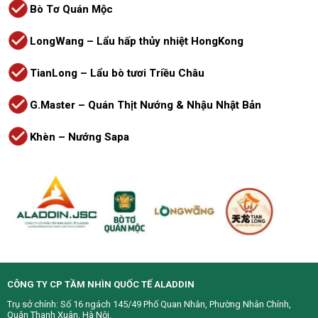
Bò Tơ Quán Mộc
LongWang – Lẩu hấp thủy nhiệt HongKong
TianLong – Lẩu bò tươi Triều Châu
G.Master – Quán Thịt Nướng & Nhậu Nhật Bản
Khèn – Nướng Sapa
CÔNG TY CP TẦM NHÌN QUỐC TẾ ALADDIN
Trụ sở chính: Số 16 ngách 145/49 Phố Quan Nhân, Phường Nhân Chính,
Quận Thanh Xuân, Hà Nội.